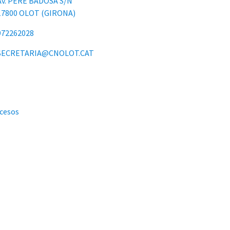
Av. PERE BADOSA S/N
17800 OLOT (GIRONA)
972262028
SECRETARIA@CNOLOT.CAT
ccesos